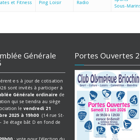
lates et Fitness
Ping Loisir
Radio
Sous-Marin
mblée Générale
Portes Ouvertes 
5
érent·e·s à jour de cotisation
26 sont invités à participer à
blée Générale ordinaire
de
ation qui se tiendra au siège
sociation le
vendredi 21
re 2025 à 19h00
(14 rue St-
– 3e étage bât D en fond de
20h00
: vote pour l’élection du