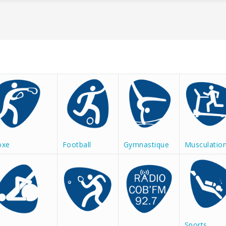
oxe
Football
Gymnastique
Musculatio
Sports