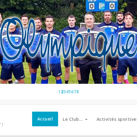
1
2
3
4
5
6
7
8
Accueil
Le Club…
Activités sportiv
 !