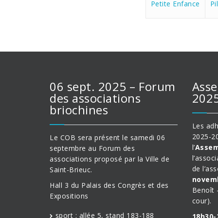
Petite Enfance
Pi
06 sept. 2025 – Forum
Asse
des associations
202
briochines
Les adh
2025-20
Le COB sera présent le samedi 06
l’
Assem
septembre au Forum des
l’associ
associations proposé par la Ville de
de l’as
Saint-Brieuc.
novemb
Hall 3 du Palais des Congrès et des
Benoît 
Expositions
cour).
sport : allée 5, stand 183-188
18h30-