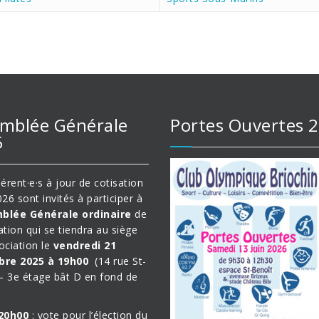
mblée Générale
Portes Ouvertes 
5
érent·e·s à jour de cotisation
26 sont invités à participer à
blée Générale ordinaire
de
ation qui se tiendra au siège
sociation le
vendredi 21
re 2025 à 19h00
(14 rue St-
– 3e étage bât D en fond de
20h00
: vote pour l’élection du