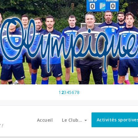
1
2
3
4
5
6
7
8
Activités sportiv
Accueil
Le Club…
 !