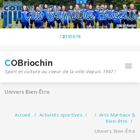
Aller
au
contenu
Prev
Next
1
2
3
4
5
6
7
8
COBriochin
Toggl
Sport et culture au coeur de la ville depuis 1947 !
navig
Univers Bien-Être
Accueil
/
Activités sportives
/ /
Arts Martiaux &
Bien-être
/
Univers Bien-Être