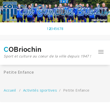
Aller
au
contenu
Prev
Next
1
2
3
4
5
6
7
8
COBriochin
Toggl
Sport et culture au coeur de la ville depuis 1947 !
navig
Petite Enfance
Accueil
/
Activités sportives
/
Petite Enfance